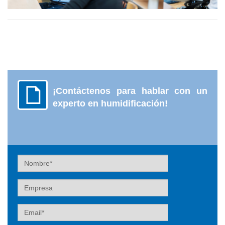
¡Contáctenos para hablar con un
experto en humidificación!
Nombre
Empresa
Email