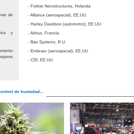
- Fokker Aerostructures, Holanda
rmas de
- Alliance (aerospacial), EE.UU.
- Harley Davidson (automotriz), EE.UU.
tica y
- Airbus, Francia
- Bae Systems, R.U.
imiento
- Embraer (aerospacial), EE.UU.
ejores
- CDI, EE.UU.
 control de humedad...