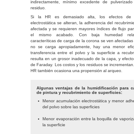
indirectamente, mínimo excedente de pulverizad
residuo.
Si la HR es demasiado alta, los efectos de 
electrostática se alteran, la adherencia del recubrimi
afectada y se requieren mayores índices de flujo pa
el mismo acabado. Con baja humedad relat
caracteríticas de carga de la corona se ven afectadas 
no se carga apropiadamente, hay una menor efic
transferencia entre el polvo y la superficie a recubri
resulta en un grosor inadecuado de la capa, y efecto
de Faraday. Los costos y los residuos se incrementan
HR también ocasiona una propensión al arqueo.
Algunas ventajas de la humidificación para c
de pintura y recubrimiento de superficies:
Menor acumulación electrostática y menor adh
del polvo sobre las superficies
Menor evaporación entre la boquilla de vaporiz
la superficie