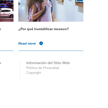
e
¿Por qué humidificar museos?
¿Por qué hu
Read more
Read more
a
Información del Sitio Web
Política de Privacidad
Copyright