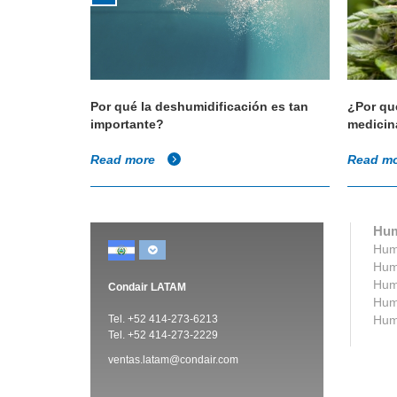
ducción
Por qué la deshumidificación es tan
¿Por qu
importante?
medicin
Read more
Read m
Hum
Humi
Humi
Humi
Condair LATAM
Humi
Tel. +52 414-273-6213
Humi
Tel. +52 414-273-2229
ventas.latam@condair.com