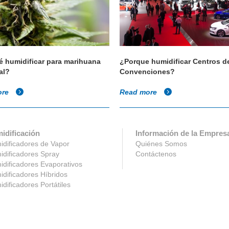
é humidificar para marihuana
¿Porque humidificar Centros d
al?
Convenciones?
ore
Read more
idificación
Información de la Empres
dificadores de Vapor
Quiénes Somos
dificadores Spray
Contáctenos
dificadores Evaporativos
dificadores Híbridos
dificadores Portátiles