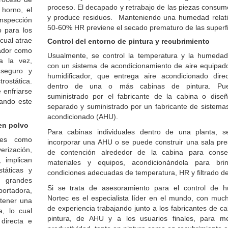
proceso. El decapado y retrabajo de las piezas consum
 horno, el
y produce residuos. Manteniendo una humedad relati
nspección
50-60% HR previene el secado prematuro de las superfi
o para los
cual atrae
Control del entorno de pintura y recubrimiento
cador como
Usualmente, se control la temperatura y la humedad 
a la vez,
con un sistema de acondicionamiento de aire equipad
 seguro y
humidificador, que entrega aire acondicionado dire
rostática.
dentro de una o más cabinas de pintura. Pu
 enfriarse
suministrado por el fabricante de la cabina o dise
ando este
separado y suministrado por un fabricante de sistemas
acondicionado (AHU).
 en polvo
Para cabinas individuales dentro de una planta, 
les como
incorporar una AHU o se puede construir una sala pre
rización,
de contención alrededor de la cabina para conse
, implican
materiales y equipos, acondicionándola para bri
táticas y
condiciones adecuadas de temperatura, HR y filtrado de
 grandes
Si se trata de asesoramiento para el control de 
portadora,
Nortec es el especialista líder en el mundo, con muc
tener una
de experiencia trabajando junto a los fabricantes de c
a, lo cual
pintura, de AHU y a los usuarios finales, para me
directa e