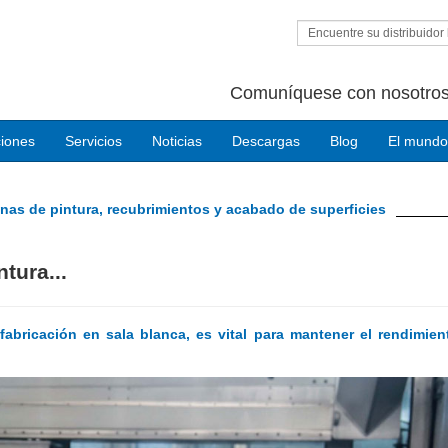
Encuentre su distribuidor 
Comuníquese con nosotros
ciones
Servicios
Noticias
Descargas
Blog
El mundo
nas de pintura, recubrimientos y acabado de superficies
tura...
abricación en sala blanca, es vital para mantener el rendimien