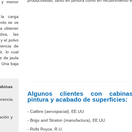
productividad, tanto en pintura como en recubrimiento e
o y menor
la carga
ento se ve
ra obtener
iva, las
y el polvo
iencia de
r, lo cual
s de jaula
. Una baja
abinas
Algunos clientes con cabin
pintura y acabado de superficies:
erencia
- Calibre (aerospacial), EE.UU.
ación y
- Brigs and Straton (manufactura), EE.UU.
- Rolls Royce, R.U.