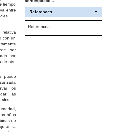
aeroespacial...
e tiempo
va entre
References
cies.
References
relativa
o con un
ctamente
ede ser
ñado por
 de aire
se puede
surizada
rvar los
ndar las
 aire.
humedad,
hos años
abinas de
jorar la