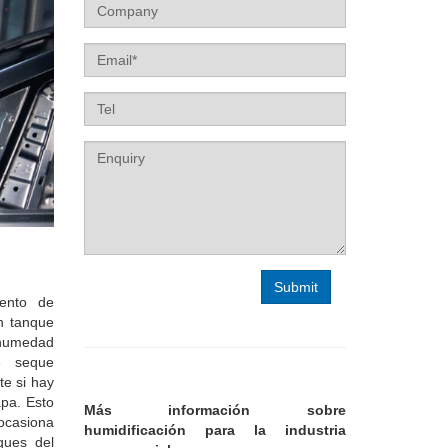
Company
Email
Tel
Label
iento de
un tanque
humedad
e seque
e si hay
apa. Esto
Más información sobre
 ocasiona
humidificación para la industria
ques del