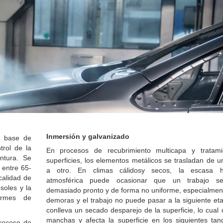
Inmersión y galvanizado
a base de
trol de la
En procesos de recubrimiento multicapa y tratam
ntura. Se
superficies, los elementos metálicos se trasladan de 
 entre 65-
a otro. En climas cálidosy secos, la escasa 
calidad de
atmosférica puede ocasionar que un trabajo s
soles y la
demasiado pronto y de forma no uniforme, especialment
formes de
demoras y el trabajo no puede pasar a la siguiente et
conlleva un secado desparejo de la superficie, lo cual
manchas y afecta la superficie en los siguientes tan
proceso de