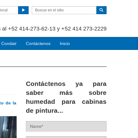
local
 al +52 414-273-62-13 y +52 414 273-2229
 Condair
Contáctenos
Inicio
Contáctenos ya para
saber más sobre
humedad para cabinas
to de la
de pintura...
Name