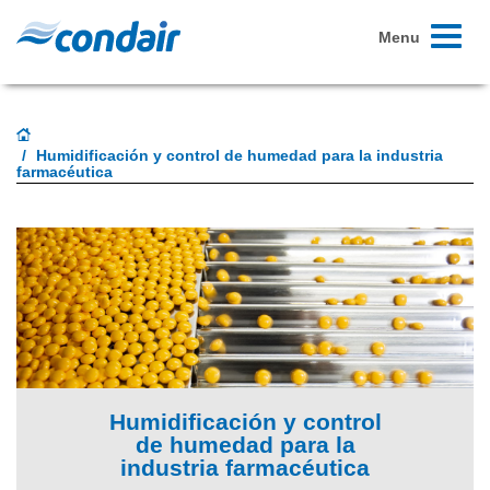
Toggle
Menu
navigati
Humidificación y control de humedad para la industria
farmacéutica
Humidificación y control
de humedad para la
industria farmacéutica