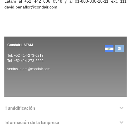
Latam al +52 442 606 0348 y al 01-800-838-20-11 ext. 111
david.penaflor@condair.com
Condair LATAM
Tel. +52 414-273-6213
Tel. +52 414-273-2229
ventas.latam@condair.com
Humidificación
Información de la Empresa